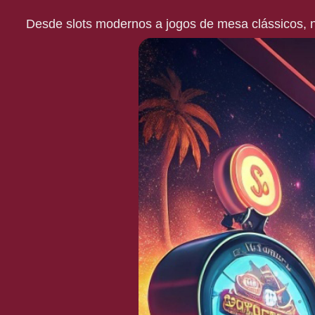
Desde slots modernos a jogos de mesa clássicos, n