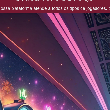
ossa plataforma atende a todos os tipos de jogadores, 