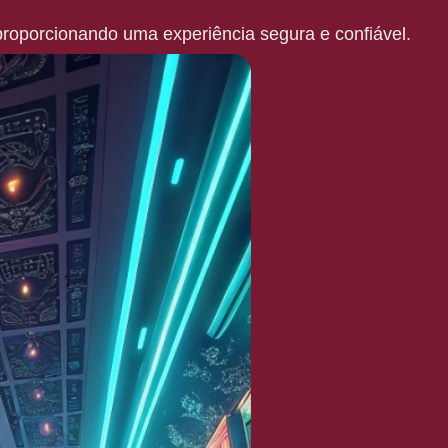
proporcionando uma experiência segura e confiável.